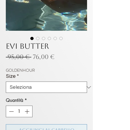
EVI BUTTER
Prezzo
Prezzo
 95,00 € 
76,00 €
regolare
scontato
GOLDENHOUR
Size
*
Quantità
*