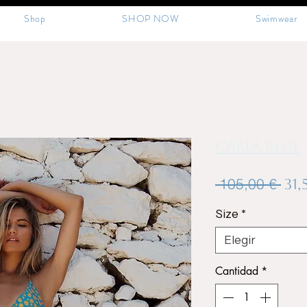
Shop
SHOP NOW
Swimwear
Carla blue
Pre
 105,00 € 
31,
Size
*
Elegir
Cantidad
*